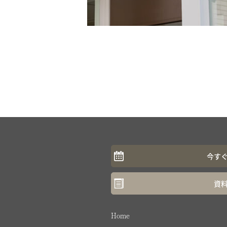
今す
資
Home