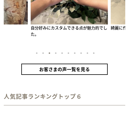
自分好みにカスタムできる点が魅力的でし
綺麗に作れ
た。
1
2
3
4
5
6
7
8
9
10
お客さまの声一覧を見る
手作りペアリング（シルバー）
甲丸
鏡面
２mm
1月 ガーネット
2月 アメシスト
10月 トルマリン
12月 タンザナイト
人気記事ランキングトップ６
カラーリング（アンティークゴールド）