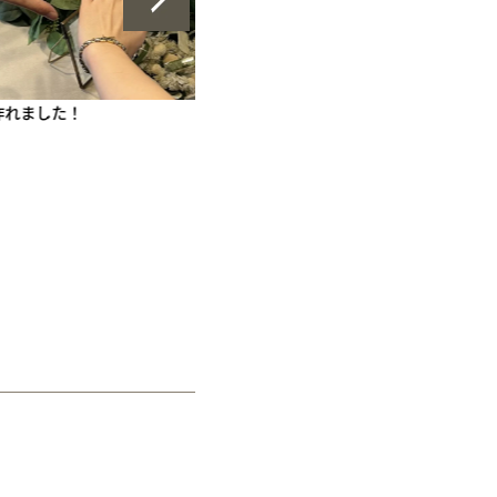
手作りペアリング（シルバー）
甲丸
鏡面
２mm
1月 ガーネット
た！
完成が楽しみです。
とても良