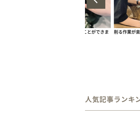
や消し
３mm
６mm
1月 ガーネット
6月 ムーンストーン
H型彫り
手作りペア
かな時間が
好みのデザインを選ぶことができま
削る作業が楽しかっ
12月 タン
した。
人気記事ランキ