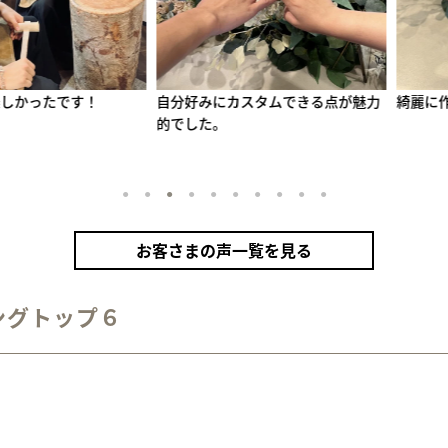
リング（シルバー）
甲丸
鏡面
２mm
1月 ガーネット
2月 アメシスト
10月 トルマリン
たです！
自分好みにカスタムできる点が魅力
綺麗に作れまし
ザナイト
カラーリング（アンティークゴールド）
的でした。
1
2
3
4
5
6
7
8
9
10
お客さまの声一覧を見る
ングトップ６