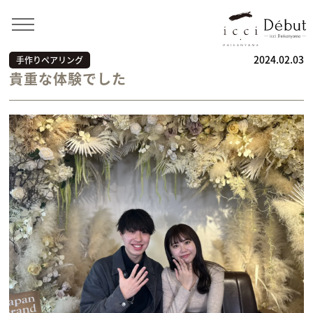
Home
>
お客様の声
>
手作りペアリング
>
貴重な体験で
した
2024.02.03
手作りペアリング
貴重な体験でした