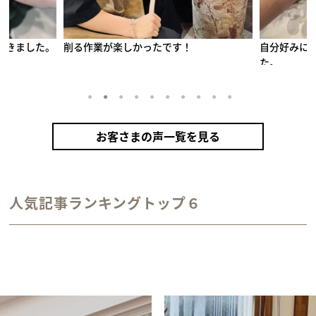
たです！
自分好みにカスタムできる点が魅力的でし
綺
た。
1
2
3
4
5
6
7
8
9
10
お客さまの声一覧を見る
手作りペアリング（シルバー）
甲丸
鏡面
２mm
1月 ガーネット
人気記事ランキングトップ６
2月 アメシスト
10月 トルマリン
12月 タンザナイト
カラーリング（アンティークゴールド）