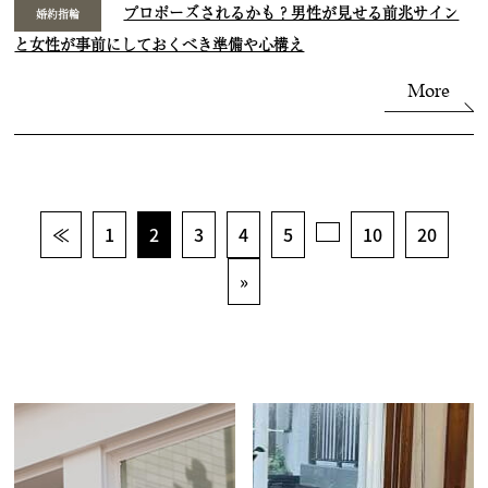
プロポーズされるかも？男性が見せる前兆サイン
婚約指輪
と女性が事前にしておくべき準備や心構え
More
≪
1
2
3
4
5
10
20
»