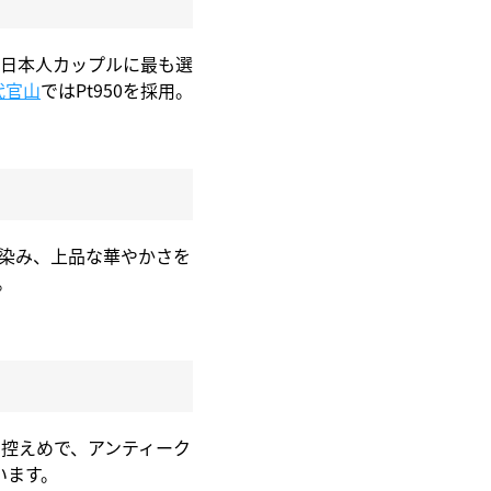
日本人カップルに最も選
i代官山
ではPt950を採用。
染み、上品な華やかさを
。
控えめで、アンティーク
います。