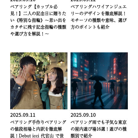
ペアリング
【カップル必
ペアリング
ハワイアンジュエ
見！】二人の記念日に贈りた
リーのデザインを徹底解説！
い《特別な指輪》〜思い出を
モチーフの種類や意味、選び
カタチに残す記念指輪の種類
方のポイントも紹介
や選び方を解説！〜
2025.09.11
2025.09.10
ペアリング
手作りペアリング
ペアリング
雨でも平気な東京
の値段相場と内訳を徹底解
の屋内遊び場16選！遊びの種
説！Debut icci 代官山 で世
類別で紹介