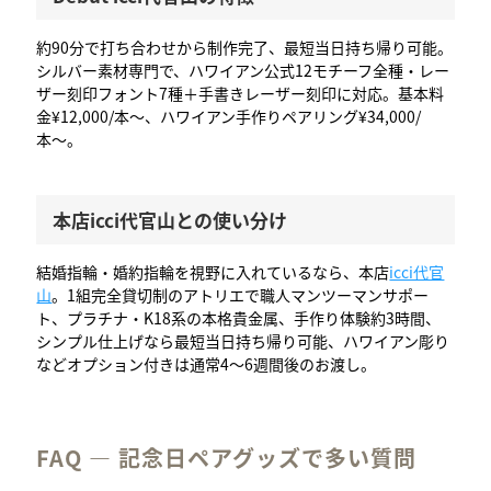
約90分で打ち合わせから制作完了、最短当日持ち帰り可能。
シルバー素材専門で、ハワイアン公式12モチーフ全種・レー
ザー刻印フォント7種＋手書きレーザー刻印に対応。基本料
金¥12,000/本〜、ハワイアン手作りペアリング¥34,000/
本〜。
本店icci代官山との使い分け
結婚指輪・婚約指輪を視野に入れているなら、本店
icci代官
山
。1組完全貸切制のアトリエで職人マンツーマンサポー
ト、プラチナ・K18系の本格貴金属、手作り体験約3時間、
シンプル仕上げなら最短当日持ち帰り可能、ハワイアン彫り
などオプション付きは通常4〜6週間後のお渡し。
FAQ — 記念日ペアグッズで多い質問