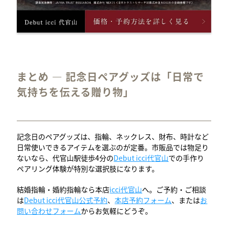
まとめ — 記念日ペアグッズは「日常で
気持ちを伝える贈り物」
記念日のペアグッズは、指輪、ネックレス、財布、時計など
日常使いできるアイテムを選ぶのが定番。市販品では物足り
ないなら、代官山駅徒歩4分の
Debut icci代官山
での手作り
ペアリング体験が特別な選択肢になります。
結婚指輪・婚約指輪なら本店
icci代官山
へ。ご予約・ご相談
は
Debut icci代官山公式予約
、
本店予約フォーム
、または
お
問い合わせフォーム
からお気軽にどうぞ。