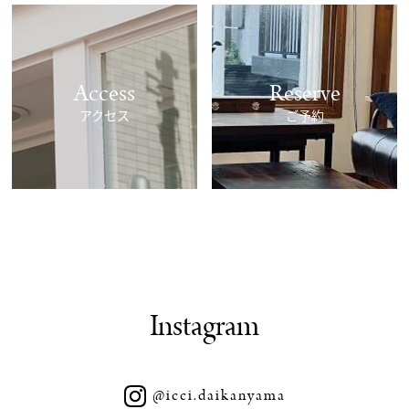
Access
Reserve
アクセス
ご予約
Instagram
@icci.daikanyama