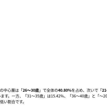
の中心層は「
26〜30歳
」で全体の
40.80%
を占め、次いで「
2
ます。一方、「31〜35歳」は15.42%、「36〜40歳」と「〜2
%と低い割合です。