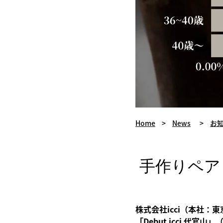
Home
>
News
>
お
手作りペア
株式会社icci（本社
「Debut icci 