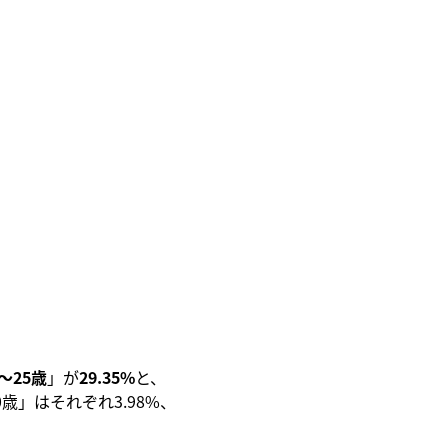
1〜25歳
」が
29.35%
と、
0歳」はそれぞれ3.98%、