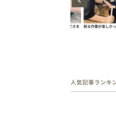
や消し
３mm
６mm
1月 ガーネット
6月 ムーンストーン
H型彫り
手作りペア
かな時間が
好みのデザインを選ぶことができま
削る作業が楽しかっ
12月 タン
した。
人気記事ランキ