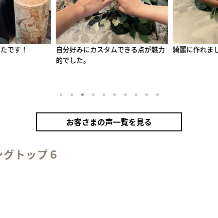
リング（シルバー）
甲丸
鏡面
２mm
1月 ガーネット
2月 アメシスト
10月 トルマリン
たです！
自分好みにカスタムできる点が魅力
綺麗に作れまし
ザナイト
カラーリング（アンティークゴールド）
的でした。
1
2
3
4
5
6
7
8
9
10
お客さまの声一覧を見る
ングトップ６