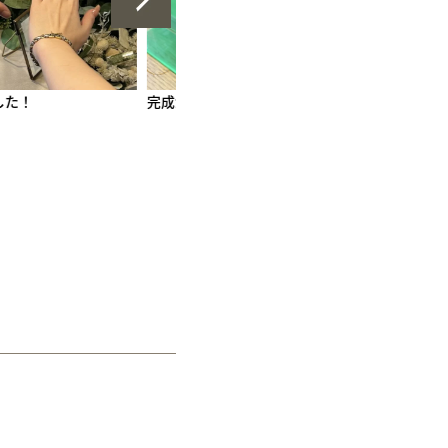
手作りペアリング（シルバー）
甲丸
鏡面
２mm
1月 ガーネット
た！
完成が楽しみです。
とても良