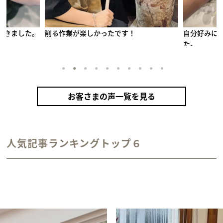
自分好みにカスタムできる点が魅力的でし
綺麗に作れ
た。
1
2
3
4
5
6
7
8
9
10
お客さまの声一覧を見る
手作りペアリング（シルバー）
甲丸
鏡面
２mm
1月 ガーネット
2月 アメシスト
10月 トルマリン
12月 タンザナイト
人気記事ランキングトップ６
カラーリング（アンティークゴールド）