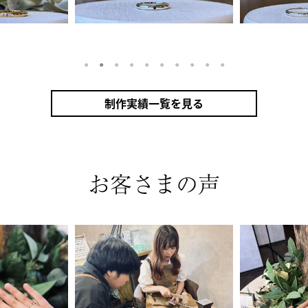
1
2
3
4
5
6
7
8
9
10
制作実績一覧を見る
リング（シルバー）
甲丸
鏡面
２mm
1月 ガーネット
2月 アメシスト
10月 トルマリン
ザナイト
カラーリング（アンティークゴールド）
お客さまの声