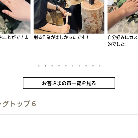
たです！
自分好みにカスタムできる点が魅力
綺麗に作れまし
的でした。
1
2
3
4
5
6
7
8
9
10
お客さまの声一覧を見る
ングトップ６