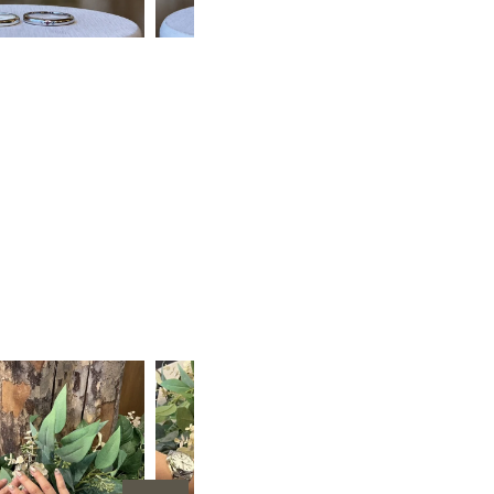
手作りペアリング（シルバー）
甲丸
鏡面
２mm
1月 ガーネット