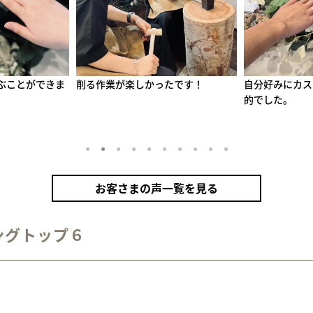
たです！
自分好みにカスタムできる点が魅力
綺麗に作れまし
的でした。
1
2
3
4
5
6
7
8
9
10
お客さまの声一覧を見る
ングトップ６