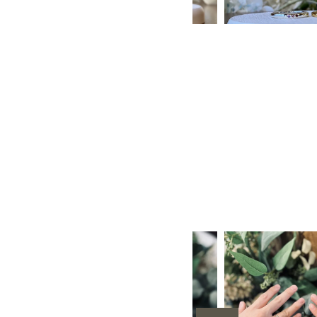
や消し
３mm
６mm
1月 ガーネット
6月 ムーンストーン
H型彫り
手作りペア
12月 タン