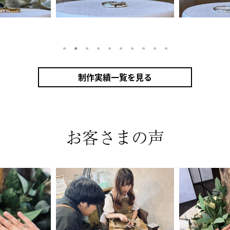
1
2
3
4
5
6
7
8
9
10
制作実績一覧を見る
リング（シルバー）
甲丸
鏡面
２mm
1月 ガーネット
2月 アメシスト
10月 トルマリン
ザナイト
カラーリング（アンティークゴールド）
お客さまの声