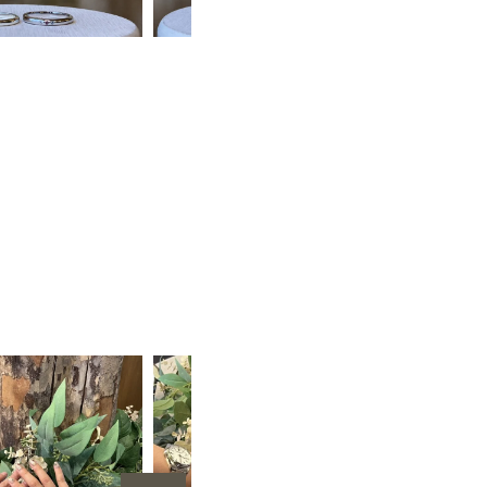
手作りペアリング（シルバー）
甲丸
鏡面
２mm
1月 ガーネット