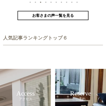
1
2
3
4
5
6
7
8
9
10
カラーリング（アンティークゴールド）
お客さまの声一覧を見る
人気記事ランキングトップ６
Access
Reserve
アクセス
ご予約