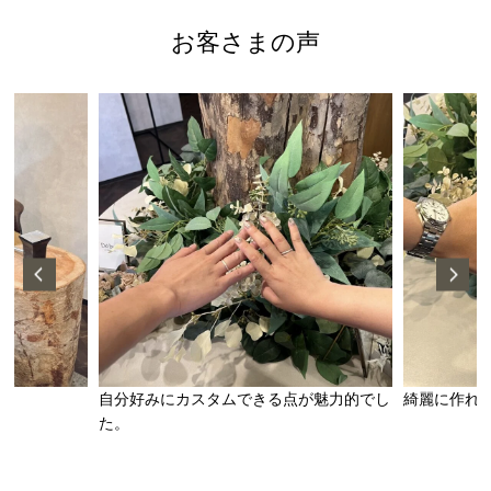
お客さまの声
自分好みにカスタムできる点が魅力的でし
綺麗に作れ
た。
手作りペアリング（シルバー）
甲丸
鏡面
２mm
1月 ガーネット
2月 アメシスト
10月 トルマリン
12月 タンザナイト