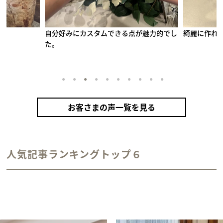
自分好みにカスタムできる点が魅力的でし
綺麗に作れ
た。
1
2
3
4
5
6
7
8
9
10
お客さまの声一覧を見る
手作りペアリング（シルバー）
甲丸
鏡面
２mm
1月 ガーネット
2月 アメシスト
10月 トルマリン
12月 タンザナイト
人気記事ランキングトップ６
カラーリング（アンティークゴールド）