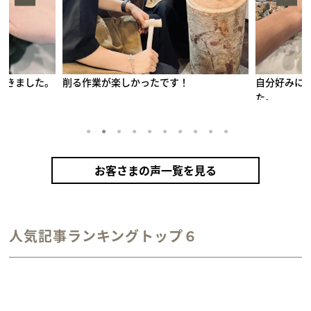
です！
自分好みにカスタムできる点が魅力的でし
綺麗
た。
1
2
3
4
5
6
7
8
9
10
お客さまの声一覧を見る
手作りペアリング（シルバー）
甲丸
鏡面
２mm
1月 ガーネット
2月 アメシスト
10月 トルマリン
12月 タンザナイト
人気記事ランキングトップ６
カラーリング（アンティークゴールド）