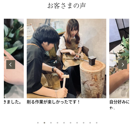
お客さまの声
す！
自分好みにカスタムできる点が魅力的でし
綺麗に
た。
手作りペアリング（シルバー）
甲丸
鏡面
２mm
1月 ガーネット
1
2
3
4
5
6
7
8
9
10
2月 アメシスト
10月 トルマリン
12月 タンザナイト