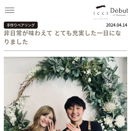
Home
>
お客様の声
>
手作りペアリング
>
非日常が味わ
えて とても充実した一日になりました
2024.04.14
手作りペアリング
非日常が味わえて とても充実した一日にな
りました