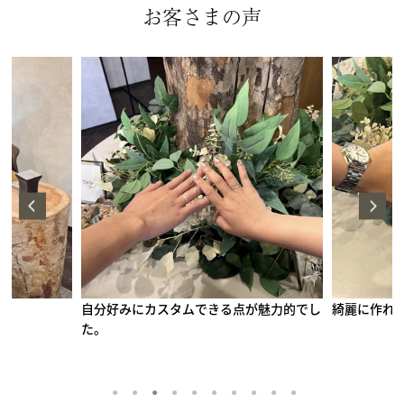
お客さまの声
自分好みにカスタムできる点が魅力的でし
綺麗に作れ
た。
手作りペアリング（シルバー）
甲丸
鏡面
２mm
1月 ガーネット
2月 アメシスト
10月 トルマリン
12月 タンザナイト
1
2
3
4
5
6
7
8
9
10