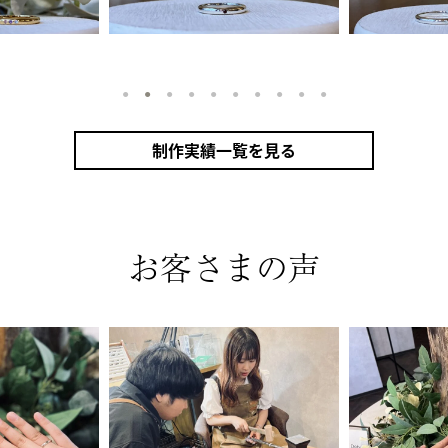
1
2
3
4
5
6
7
8
9
10
制作実績一覧を見る
リング（シルバー）
甲丸
鏡面
２mm
1月 ガーネット
2月 アメシスト
10月 トルマリン
ザナイト
カラーリング（アンティークゴールド）
お客さまの声