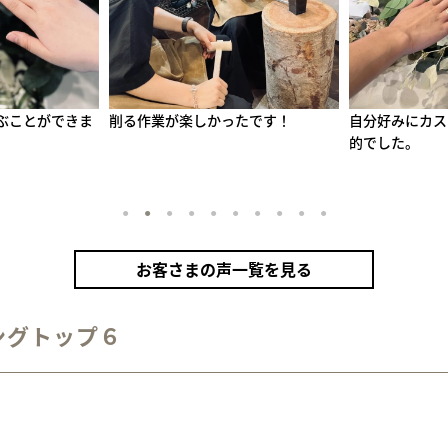
たです！
自分好みにカスタムできる点が魅力
綺麗に作れまし
的でした。
1
2
3
4
5
6
7
8
9
10
お客さまの声一覧を見る
ングトップ６