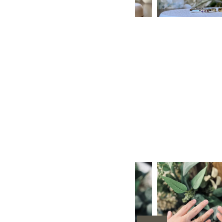
や消し
３mm
６mm
1月 ガーネット
6月 ムーンストーン
H型彫り
手作りペア
12月 タン