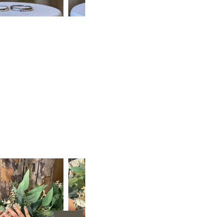
手作りペアリング（シルバー）
甲丸
鏡面
２mm
1月 ガーネット