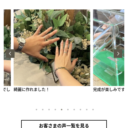
完成が楽しみです。
とても良い
手作りペアリング（シルバー）
甲丸
鏡面
２mm
1月 ガーネット
1
2
3
4
5
6
7
8
9
10
2月 アメシスト
10月 トルマリン
12月 タンザナイト
お客さまの声一覧を見る