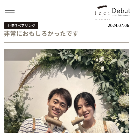
Home
>
お客様の声
>
手作りペアリング
>
非常におもし
ろかったです
2024.07.06
手作りペアリング
非常におもしろかったです