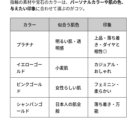
指輪の素材や宝石のカラーは、
パーソナルカラーや肌の色、
与えたい印象
に合わせて選ぶのがコツ。
カラー
似合う肌色
印象
上品・落ち着
明るい肌・透
プラチナ
き・ダイヤと
明感
相性◎
イエローゴー
カジュアル・
小麦肌
ルド
おしゃれ
ピンクゴール
フェミニン・
女性らしい肌
ド
柔らかい
シャンパンゴ
日本人の肌全
落ち着き・万
ールド
般
能