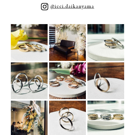
@icci.daikanyama