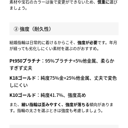
素材や宝石のカラーは後で変更ができないため、
慎重に
選び
ましょう。
② 強度（耐久性）
結婚指輪は日常的に着けるからこそ、
強度が必要
です。年月
が経っても劣化しにくい素材を選ぶのがおすすめ。
Pt950プラチナ
：95%プラチナ+5%他金属、柔らか
すぎず丈夫
K18ゴールド
：純度75%金+25%他金属、丈夫で変色
しにくい
K10ゴールド
：純度41.7%、強度高め
また、
細い指輪は歪みやすく、強度が落ちる
傾向がありま
す。指輪の太さを選ぶときは強度も考慮しましょう。