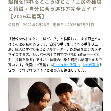
指輪を作れるところはどこ？工房の種類
と特徴・自分に合う選び方完全ガイド
【2026年最新】
公開日：2022年7月26日
更新日：2026年7月21日
「指輪を作れるところはどこ？」と検索して、まず戸惑うの
はその選択肢の多さです。自分の手で削って作る手作り工
房、職人にすべて任せるフルオーダー、既製品を部分カスタ
マイズする店、シルバー粘土で自宅で作るDIY教室——どれ
も「指輪を作る」ですが、体験の中身も費用も納期もまるで
違います。代官山で運営する
Debut icci代官山
／
icci代官山
を
含め、それぞれのタイプと選び方を整理しました。