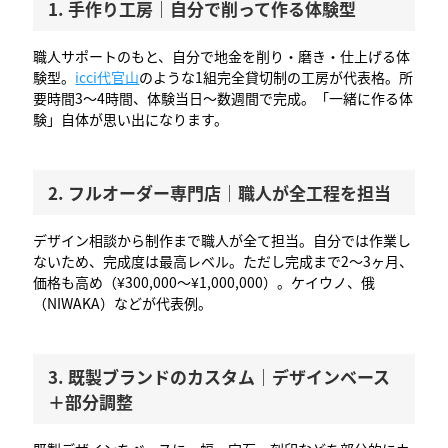
1. 手作り工房｜自分で削って作る体験型
職人サポートのもと、自分で地金を削り・磨き・仕上げる体
験型。
icci代官山
のような1組完全貸切制の工房が代表格。所
要時間3〜4時間、体験当日〜数週間で完成。「一緒に作る体
験」自体が思い出になります。
2. フルオーダー専門店｜職人が全工程を担当
デザイン相談から制作まで職人が全て担当。自分では作業し
ないため、完成度は最高レベル。ただし完成まで2〜3ヶ月、
価格も高め（¥300,000〜¥1,000,000）。ケイウノ、俄
（NIWAKA）などが代表例。
3. 既製ブランドのカスタム｜デザインベース
＋部分調整