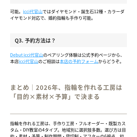
可能。
icci代官山
ではダイヤモンド・誕生石12種・カラーダ
イヤモンド対応で、婚約指輪も手作り可能。
Q3. 予約方法は？
Debut icci代官山
のペアリング体験は公式予約ページから、
本店
icci代官山
のご相談は
本店の予約フォーム
からどうぞ。
まとめ｜2026年、指輪を作れる工房は
「目的×素材×予算」で決まる
指輪を作れる工房は、手作り工房・フルオーダー・既製カス
タム・DIY教室の4タイプ。地域別に選択肢多数。選び方は目
的・素材・予算・制作期間・貸切制・アフターの6視点。初