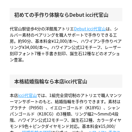
初めての手作り体験ならDebut icci代官山
代官山駅徒歩4分の洋館風アトリエ
Debut icci代官山
は、シ
ルバー素材のペアリングを職人サポートで手作りできる工
房。約90分、基本料金¥12,000/本〜、ハワイアン手作りペア
リング¥34,000/本〜。ハワイアン公式12モチーフ、レーザー
刻印フォント7種＋手書き刻印、誕生石12種などのオプショ
ン豊富。
本格結婚指輪なら本店icci代官山
本店
icci代官山
では、1組完全貸切制のアトリエで職人マンツ
ーマンサポートのもと、結婚指輪を手作りできます。素材は
プラチナ（Pt950）、イエローゴールド（K18YG）、シャン
パンゴールド（K18CG）の3種類、リング幅2〜5mmの4段
階、ハワイアン公式12モチーフ、誕生石12種、カラーダイヤ
モンド9色＋ピンクダイヤモンド対応。基本料金¥15,000/