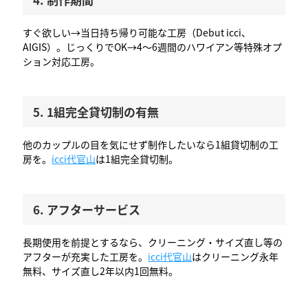
すぐ欲しい→当日持ち帰り可能な工房（Debut icci、
AIGIS）。じっくりでOK→4〜6週間のハワイアン等特殊オプ
ション対応工房。
5. 1組完全貸切制の有無
他のカップルの目を気にせず制作したいなら1組貸切制の工
房を。
icci代官山
は1組完全貸切制。
6. アフターサービス
長期使用を前提とするなら、クリーニング・サイズ直し等の
アフターが充実した工房を。
icci代官山
はクリーニング永年
無料、サイズ直し2年以内1回無料。