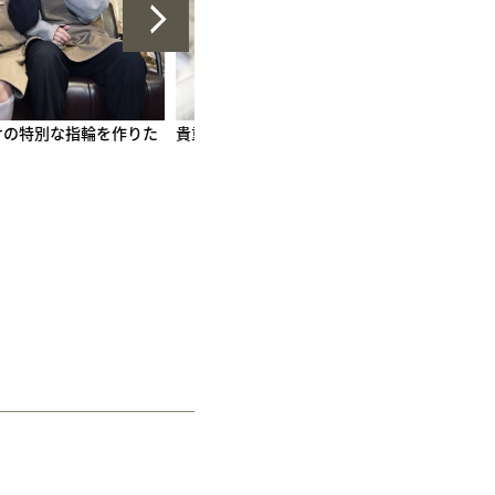
特別な指輪を作りた
貴重な時間になりました
10年目の