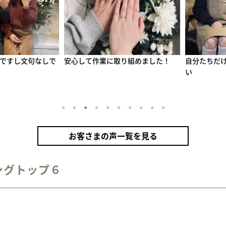
すし文句なしで
安心して作業に取り組めました！
自分たちだけの
い
1
2
3
4
5
6
7
8
9
10
お客さまの声一覧を見る
ングトップ６