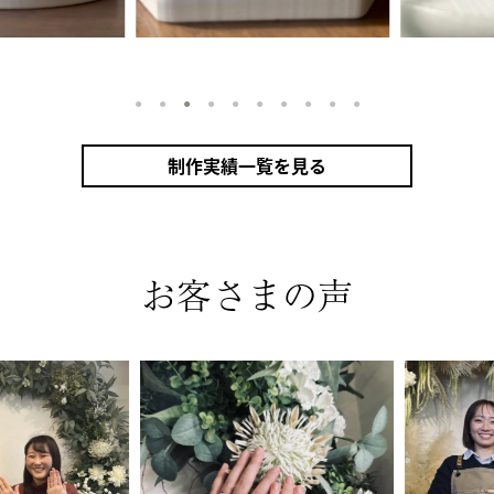
1
2
3
4
5
6
7
8
9
10
制作実績一覧を見る
指輪
シャンパンゴールド（K18CG）
プラチナ（Pt950）
甲丸
鏡面
２mm
３mm
10月 ト
ダイヤモンド
ミル打ち
お客さまの声