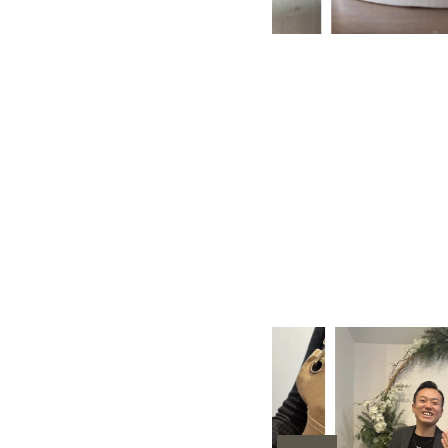
CG）
甲丸
スターダスト
鏡面
３mm
４mm
レーザー刻印
手作り結婚
カラーレス