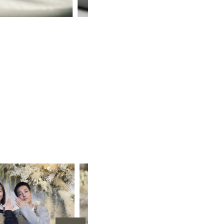
ルマリン
オーダー婚約指輪
手作り結婚指輪
手作り結婚指輪・婚約指輪（3本制作）
プラチナ（Pt950）
甲丸
鏡面
２mm
３mm