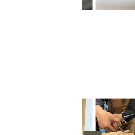
CG）
甲丸
スターダスト
鏡面
３mm
４mm
レーザー刻印
手作り結婚
カラーレス