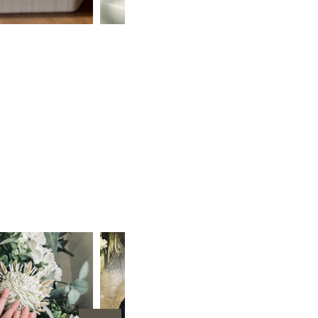
ルマリン
オーダー婚約指輪
手作り結婚指輪
手作り結婚指輪・婚約指輪（3本制作）
プラチナ（Pt950）
甲丸
鏡面
２mm
３mm