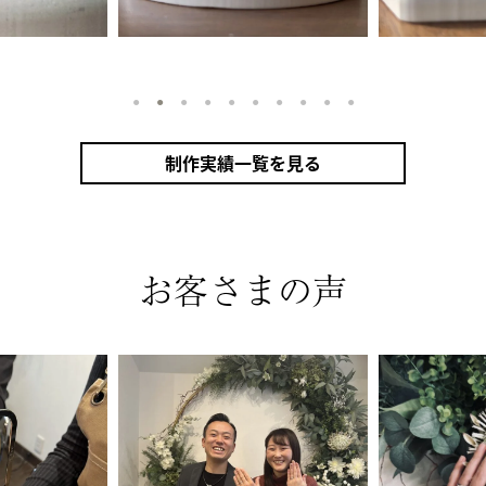
1
2
3
4
5
6
7
8
9
10
制作実績一覧を見る
指輪
シャンパンゴールド（K18CG）
プラチナ（Pt950）
甲丸
鏡面
２mm
３mm
10月 ト
ダイヤモンド
ミル打ち
お客さまの声