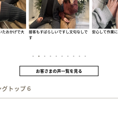
すし文句なしで
安心して作業に取り組めました！
自分たちだけの
い
1
2
3
4
5
6
7
8
9
10
お客さまの声一覧を見る
ングトップ６