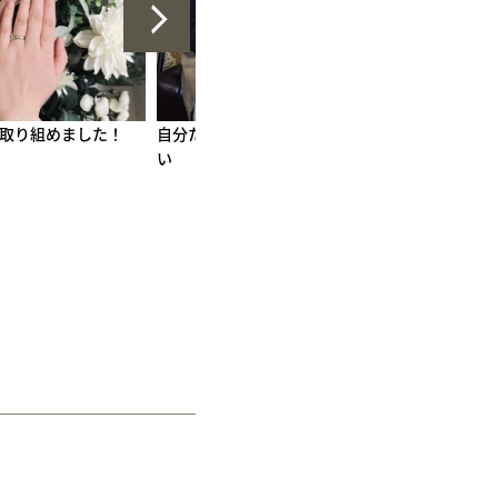
特別な指輪を作りた
貴重な時間になりました
10年目の