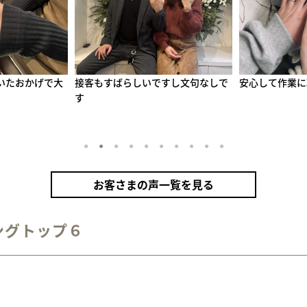
すし文句なしで
安心して作業に取り組めました！
自分たちだけの
い
1
2
3
4
5
6
7
8
9
10
お客さまの声一覧を見る
ングトップ６