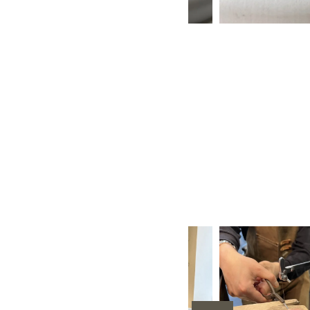
CG）
甲丸
スターダスト
鏡面
３mm
４mm
レーザー刻印
手作り結婚
カラーレス