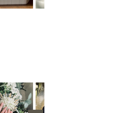
ルマリン
オーダー婚約指輪
手作り結婚指輪
手作り結婚指輪・婚約指輪（3本制作）
プラチナ（Pt950）
甲丸
鏡面
２mm
３mm