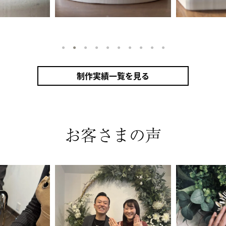
1
2
3
4
5
6
7
8
9
10
制作実績一覧を見る
指輪
シャンパンゴールド（K18CG）
プラチナ（Pt950）
甲丸
鏡面
２mm
３mm
10月 ト
ダイヤモンド
ミル打ち
お客さまの声