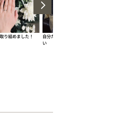
特別な指輪を作りた
貴重な時間になりました
10年目の