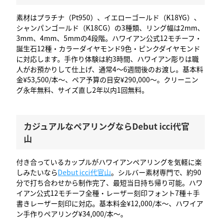
素材はプラチナ（Pt950）、イエローゴールド（K18YG）、
シャンパンゴールド（K18CG）の3種類、リング幅は2mm、
3mm、4mm、5mmの4段階。ハワイアン公式12モチーフ・
誕生石12種・カラーダイヤモンド9色・ピンクダイヤモンド
に対応します。手作り体験は約3時間、ハワイアン彫りは職
人がお預かりして仕上げ、通常4〜6週間後のお渡し。基本料
金¥53,500/本〜、ペア予算の目安¥290,000〜。クリーニン
グ永年無料、サイズ直し2年以内1回無料。
カジュアルなペアリングならDebut icci代官
山
付き合っているカップルがハワイアンペアリングを気軽に楽
しみたいなら
Debut icci代官山
。シルバー素材専門で、約90
分で打ち合わせから制作完了、最短当日持ち帰り可能。ハワ
イアン公式12モチーフ全種・レーザー刻印フォント7種＋手
書きレーザー刻印に対応。基本料金¥12,000/本〜、ハワイア
ン手作りペアリング¥34,000/本〜。