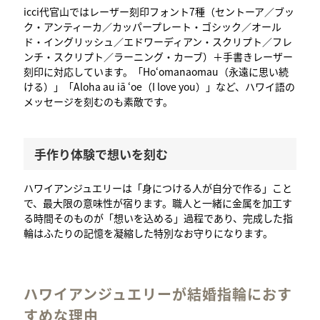
icci代官山ではレーザー刻印フォント7種（セントーア／ブッ
ク・アンティーカ／カッパープレート・ゴシック／オール
ド・イングリッシュ／エドワーディアン・スクリプト／フレ
ンチ・スクリプト／ラーニング・カーブ）＋手書きレーザー
刻印に対応しています。「Hoʻomanaomau（永遠に思い続
ける）」「Aloha au iā ʻoe（I love you）」など、ハワイ語の
メッセージを刻むのも素敵です。
手作り体験で想いを刻む
ハワイアンジュエリーは「身につける人が自分で作る」こと
で、最大限の意味性が宿ります。職人と一緒に金属を加工す
る時間そのものが「想いを込める」過程であり、完成した指
輪はふたりの記憶を凝縮した特別なお守りになります。
ハワイアンジュエリーが結婚指輪におす
すめな理由