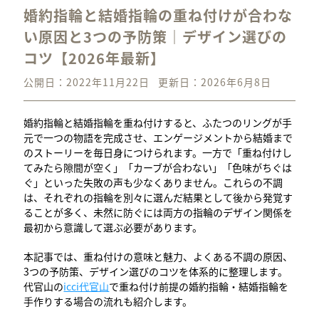
婚約指輪と結婚指輪の重ね付けが合わな
い原因と3つの予防策｜デザイン選びの
コツ【2026年最新】
公開日：2022年11月22日
更新日：2026年6月8日
婚約指輪と結婚指輪を重ね付けすると、ふたつのリングが手
元で一つの物語を完成させ、エンゲージメントから結婚まで
のストーリーを毎日身につけられます。一方で「重ね付けし
てみたら隙間が空く」「カーブが合わない」「色味がちぐは
ぐ」といった失敗の声も少なくありません。これらの不調
は、それぞれの指輪を別々に選んだ結果として後から発覚す
ることが多く、未然に防ぐには両方の指輪のデザイン関係を
最初から意識して選ぶ必要があります。
本記事では、重ね付けの意味と魅力、よくある不調の原因、
3つの予防策、デザイン選びのコツを体系的に整理します。
代官山の
icci代官山
で重ね付け前提の婚約指輪・結婚指輪を
手作りする場合の流れも紹介します。