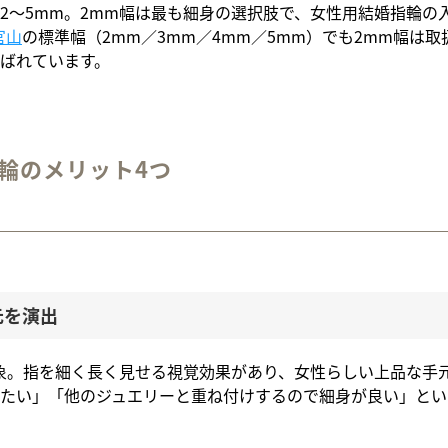
2〜5mm。2mm幅は最も細身の選択肢で、女性用結婚指輪の
代官山
の標準幅（2mm／3mm／4mm／5mm）でも2mm幅は
ばれています。
輪のメリット4つ
元を演出
象。指を細く長く見せる視覚効果があり、女性らしい上品な手
たい」「他のジュエリーと重ね付けするので細身が良い」とい