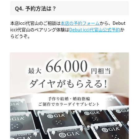
Q4. 予約方法は？
本店icci代官山のご相談は
本店の予約フォーム
から、Debut
icci代官山のペアリング体験は
Debut icci代官山公式予約
か
らどうぞ。