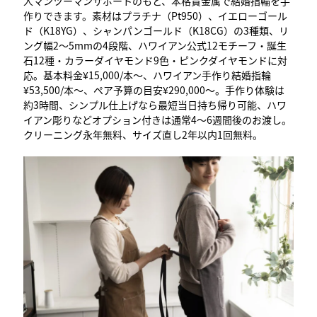
人マンツーマンサポートのもと、本格貴金属で結婚指輪を手
作りできます。素材はプラチナ（Pt950）、イエローゴール
ド（K18YG）、シャンパンゴールド（K18CG）の3種類、リ
ング幅2〜5mmの4段階、ハワイアン公式12モチーフ・誕生
石12種・カラーダイヤモンド9色・ピンクダイヤモンドに対
応。基本料金¥15,000/本〜、ハワイアン手作り結婚指輪
¥53,500/本〜、ペア予算の目安¥290,000〜。手作り体験は
約3時間、シンプル仕上げなら最短当日持ち帰り可能、ハワ
イアン彫りなどオプション付きは通常4〜6週間後のお渡し。
クリーニング永年無料、サイズ直し2年以内1回無料。