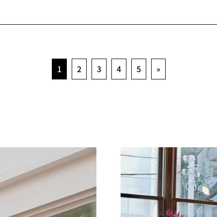
1
2
3
4
5
»